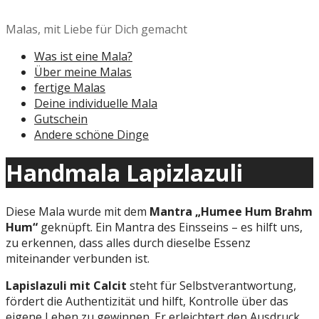
Zum
Inhalt
Malas, mit Liebe für Dich gemacht
springen
Was ist eine Mala?
Über meine Malas
fertige Malas
Deine individuelle Mala
Gutschein
Andere schöne Dinge
Handmala Lapizlazuli
Diese Mala wurde mit dem
Mantra
„Humee Hum Brahm
Hum“
geknüpft. Ein Mantra des Einsseins – es hilft uns,
zu erkennen, dass alles durch dieselbe Essenz
miteinander verbunden ist.
Lapislazuli mit Calcit
steht für Selbstverantwortung,
fördert die Authentizität und hilft, Kontrolle über das
eigene Leben zu gewinnen. Er erleichtert den Ausdruck